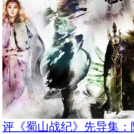
评《蜀山战纪》先导集：