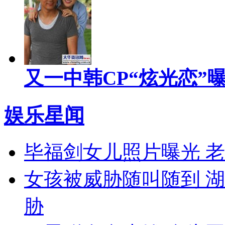
又一中韩CP“炫光恋”
娱乐星闻
毕福剑女儿照片曝光 
女孩被威胁随叫随到 湖
胁