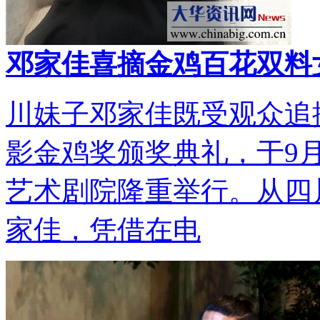
邓家佳喜摘金鸡百花双料
川妹子邓家佳既受观众追捧
影金鸡奖颁奖典礼，于9
艺术剧院隆重举行。从四
家佳，凭借在电