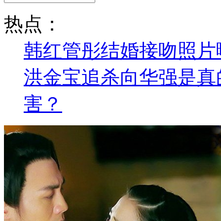
热点：
韩红管彤结婚接吻照片曝
洪金宝追杀向华强是真
害？