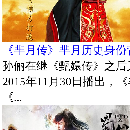
《芈月传》芈月历史身份
孙俪在继《甄嬛传》之后
2015年11月30日播出
《...