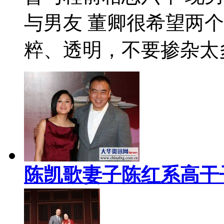
与男友 董卿很希望两
粹、透明，不要掺杂太
陈凯歌妻子陈红系高干