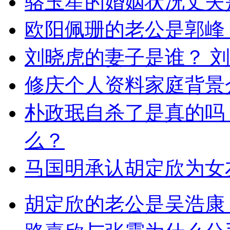
骆玉笙的婚姻状况丈夫
欧阳佩珊的老公是郭峰？
刘晓虎的妻子是谁？ 
修庆个人资料家庭背景
朴政珉自杀了是真的吗
么？
马国明承认胡定欣为女
胡定欣的老公是吴浩康