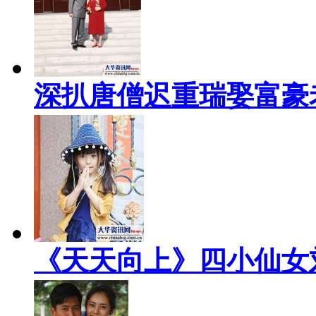
深扒唐僧迟重瑞娶富豪
《天天向上》四小仙女