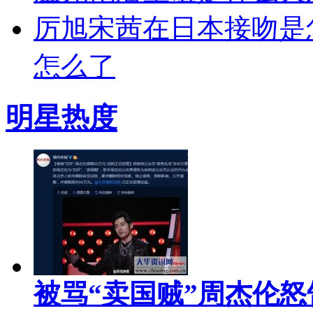
厉旭宋茜在日本接吻是怎
怎么了
明星热度
被骂“卖国贼”周杰伦怒